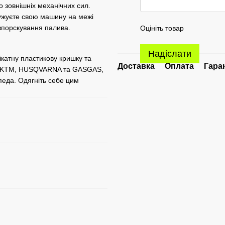
до зовнішніх механічних сил.
пружуєте свою машину на межі
 впорскування палива.
Оцініть товар
Надіслати
ікатну пластикову кришку та
Доставка
Оплата
Гара
TBI KTM, HUSQVARNA та GASGAS,
педа. Одягніть себе цим