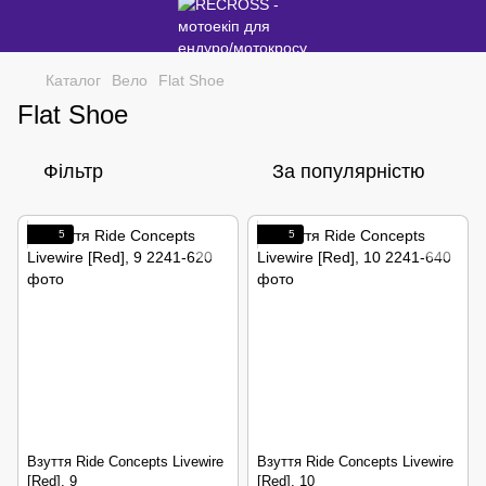
Каталог
Вело
Flat Shoe
Flat Shoe
Фільтр
За популярністю
5
5
Взуття Ride Concepts Livewire
Взуття Ride Concepts Livewire
[Red], 9
[Red], 10