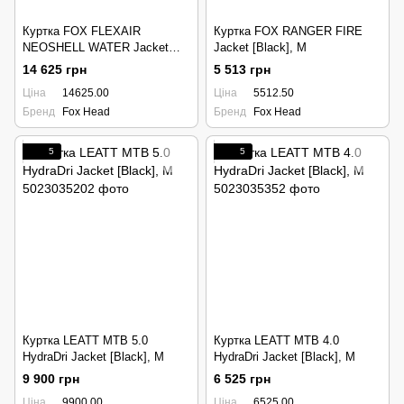
Куртка FOX FLEXAIR
Куртка FOX RANGER FIRE
NEOSHELL WATER Jacket
Jacket [Black], M
[Black], M
14 625 грн
5 513 грн
Ціна
14625.00
Ціна
5512.50
Бренд
Fox Head
Бренд
Fox Head
5
5
Куртка LEATT MTB 5.0
Куртка LEATT MTB 4.0
HydraDri Jacket [Black], M
HydraDri Jacket [Black], M
9 900 грн
6 525 грн
Ціна
9900.00
Ціна
6525.00