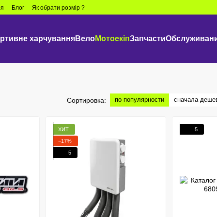
ия
Блог
Як обрати розмір ?
ртивне харчування
Вело
Мотоекіп
Запчасти
Обслуживани
по популярности
сначала деше
Сортировка:
ХИТ
5
−17%
5