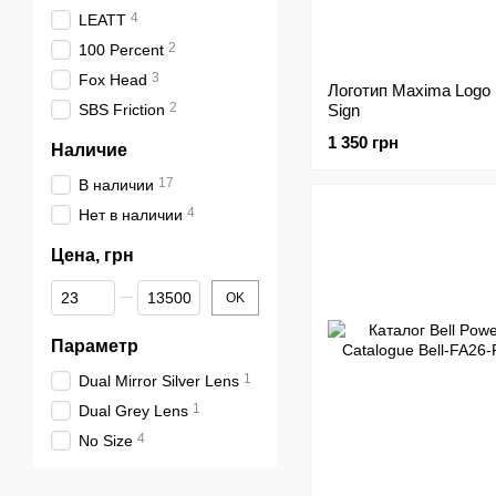
4
LEATT
2
100 Percent
3
Fox Head
Логотип Maxima Logo P
2
SBS Friction
Sign
1 350 грн
Наличие
17
В наличии
4
Нет в наличии
Цена, грн
От Цена, грн
До Цена, грн
OK
Параметр
1
Dual Mirror Silver Lens
1
Dual Grey Lens
4
No Size