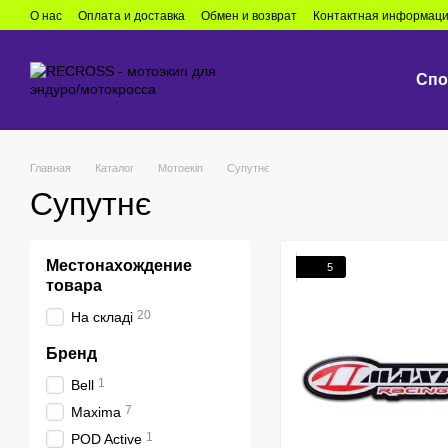
Перейти к основному контенту
О нас
Оплата и доставка
Обмен и возврат
Контактная информац
Спо
Главная
Каталог
Мотоекіп
Супутнє
Супутнє
Местонахождение
5
товара
20
На складі
Бренд
1
Bell
7
Maxima
1
POD Active