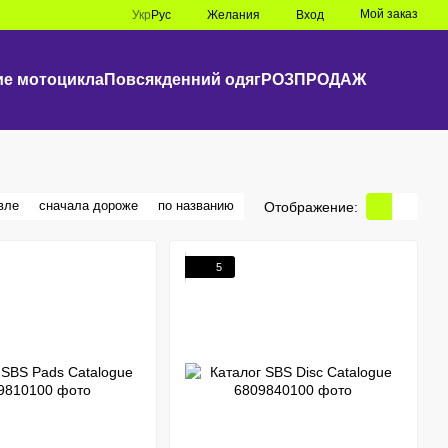
Мой заказ
Укр
Рус
Желания
Вход
е мотоцикла
Повсякденний одяг
РОЗПРОДАЖ
вле
сначала дороже
по названию
Отображение:
5