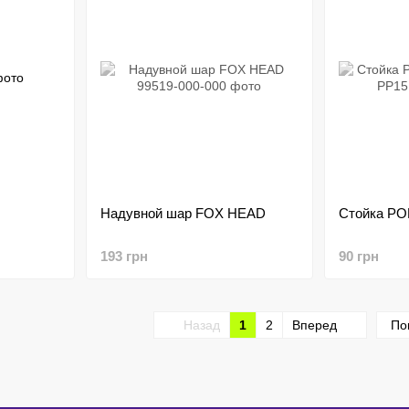
Надувной шар FOX HEAD
Стойка POD
193 грн
90 грн
Назад
1
2
Вперед
По