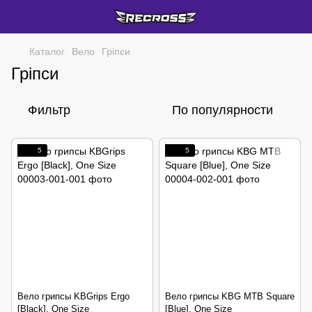
Каталог
Вело
Гріпси
Гріпси
Фильтр
По популярности
5
5
Вело грипсы KBGrips Ergo
Вело грипсы KBG MTB Square
[Black], One Size
[Blue], One Size