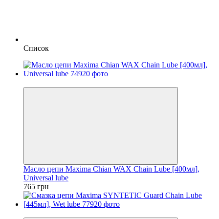
Список
5
Масло цепи Maxima Chian WAX Chain Lube [400мл],
Universal lube
765 грн
5