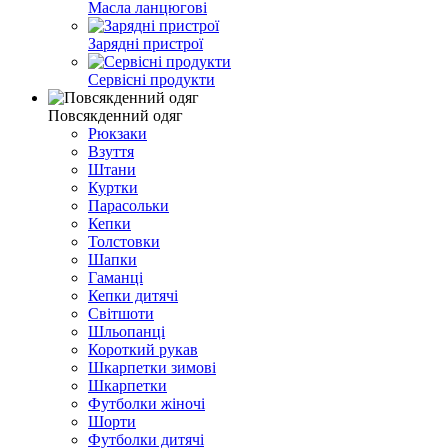
Масла ланцюгові
Зарядні пристрої
Сервісні продукти
Повсякденний одяг
Рюкзаки
Взуття
Штани
Куртки
Парасольки
Кепки
Толстовки
Шапки
Гаманці
Кепки дитячі
Світшоти
Шльопанці
Короткий рукав
Шкарпетки зимові
Шкарпетки
Футболки жіночі
Шорти
Футболки дитячі