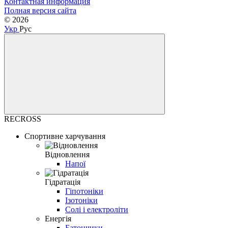
Контактная информация
Полная версия сайта
© 2026
Укр
Рус
RECROSS
Спортивне харчування
Відновлення
Напої
Гідратація
Гіпотоніки
Ізотоніки
Солі і електроліти
Енергія
Батончики