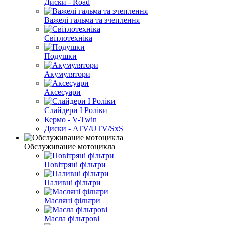
Диски - Road
Важелі гальма та зчеплення
Світлотехніка
Подушки
Акумулятори
Аксесуари
Слайдери I Роліки
Кермо - V-Twin
Диски - ATV/UTV/SxS
Обслуживание мотоцикла
Повітряні фільтри
Паливні фільтри
Масляні фільтри
Масла фільтрові