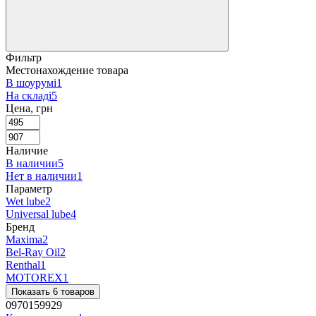
Фильтр
Местонахождение товара
В шоурумі
1
На складі
5
Цена, грн
Наличие
В наличии
5
Нет в наличии
1
Параметр
Wet lube
2
Universal lube
4
Бренд
Maxima
2
Bel-Ray Oil
2
Renthal
1
MOTOREX
1
Показать 6 товаров
0970159929