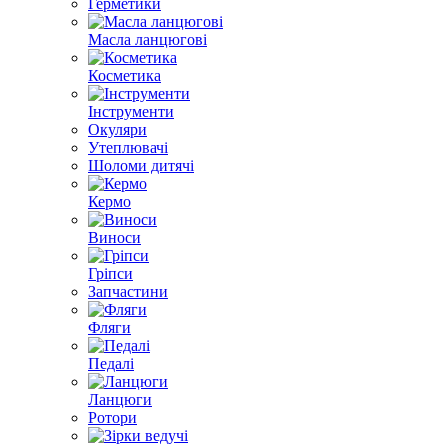
Герметики
Масла ланцюгові
Косметика
Інструменти
Окуляри
Утеплювачі
Шоломи дитячі
Кермо
Виноси
Гріпси
Запчастини
Фляги
Педалі
Ланцюги
Ротори