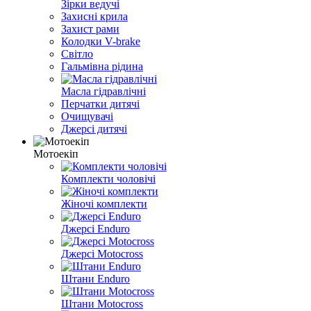
Зірки ведучі
Захисні крила
Захист рами
Колодки V-brake
Світло
Гальмівна рідина
Масла гідравлічні
Перчатки дитячі
Очищувачi
Джерсі дитячі
Мотоекіп
Комплекти чоловічі
Жіночі комплекти
Джерсі Enduro
Джерсі Motocross
Штани Enduro
Штани Motocross