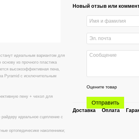
Новый отзыв или коммен
е станут идеальным вариантом для
 основу из прочного пластика
уется высокоэффективная пена,
ла Pyramid с исключительным
Оцените товар
ективную пену + чехол для
Отправить
Доставка
Оплата
Гара
е райдеру идеальное сцепление с
тные ортопедичесике наколенники;