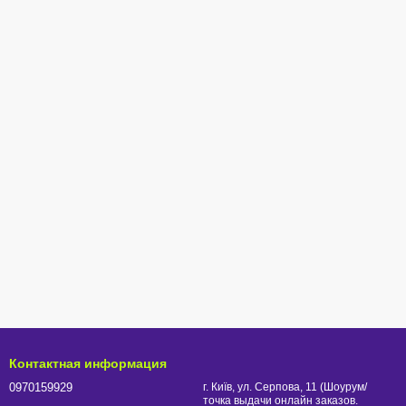
Контактная информация
0970159929
г. Київ, ул. Серпова, 11 (Шоурум/
точка выдачи онлайн заказов.