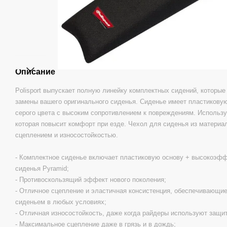
Описание
Polisport выпускает полную линейку комплектных сидений, которы
замены вашего оригинального сиденья. Сиденье имеет пластиковую
серого цвета с высоким сопротивлением к повреждениям. Использ
которая повысит комфорт при езде. Чехол для сиденья из материа
сцеплением и износостойкостью.
- Комплектное сиденье включает пластиковую основу + высокоэфф
сиденья Pyramid;
- Противоскользящий эффект нового поколения;
- Отличное сцепление и эластичная консистенция, обеспечивающи
сиденьем в любых условиях;
- Отличная износостойкость, даже когда райдеры используют защи
- Максимальное сцепление даже в грязь и в дождь;