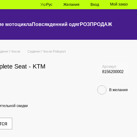
Мой заказ
Укр
Рус
Желания
Вход
е мотоцикла
Повсякденний одяг
РОЗПРОДАЖ
діння I Чохли
Сидіння I Чохли Polisport
plete Seat - KTM
Артикул
8156200002
В желания
тельной скидки
тся