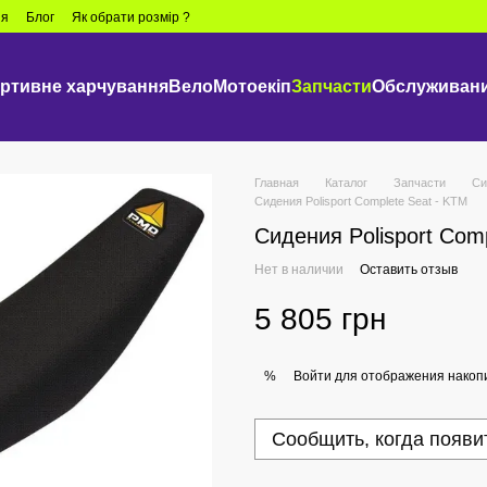
ия
Блог
Як обрати розмір ?
ртивне харчування
Вело
Мотоекіп
Запчасти
Обслуживани
Главная
Каталог
Запчасти
Си
Сидения Polisport Complete Seat - KTM
Сидения Polisport Com
Нет в наличии
Оставить отзыв
5 805 грн
Войти
для отображения накопи
%
Сообщить, когда появи