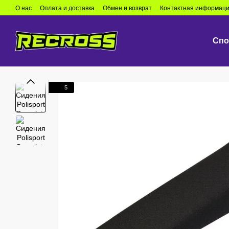
Перейти к основному контенту
О нас
Оплата и доставка
Обмен и возврат
Контактная информац
Спо
5