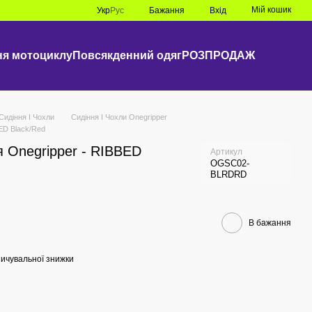
Мій кошик
Укр
Рус
Бажання
Вхід
ня мотоциклу
Повсякденний одяг
РОЗПРОДАЖ
Сидіння I Чохли
Сидіння I Чохли Onegripper
ED Black/Red
 Onegripper - RIBBED
Артикул
OGSC02-
BLRDRD
В бажання
ичувальної знижки