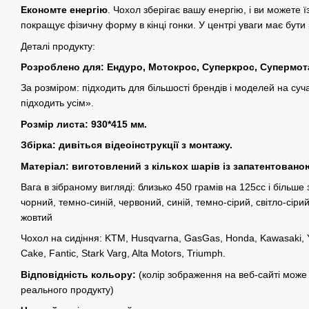
Економте енергію
. Чохол зберігає вашу енергію, і ви можете 
покращує фізичну форму в кінці гонки. У центрі уваги має бути 
Деталі продукту:
Розроблено для: Ендуро, Мотокрос, Суперкрос, Супермот
За розміром: підходить для більшості брендів і моделей на суч
підходить усім».
Розмір листа: 930*415 мм.
Збірка: дивіться відеоінструкції з монтажу.
Матеріал: виготовлений з кількох шарів із запатентован
Вага в зібраному вигляді: близько 450 грамів на 125cc і більше 
чорний, темно-синій, червоний, синій, темно-сірий, світло-сіри
жовтий
Чохол на сидіння: KTM, Husqvarna, GasGas, Honda, Kawasaki, Y
Cake, Fantic, Stark Varg, Alta Motors, Triumph.
Відповідність кольору:
(колір зображення на веб-сайті може 
реального продукту)