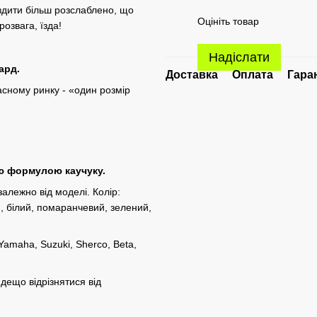
їздити більш розслаблено, що
Оцініть товар
розвага, їзда!
Надіслати
ард.
Доставка
Оплата
Гара
асному ринку - «один розмір
ою формулою каучуку.
залежно від моделі. Колір:
й, білий, помаранчевий, зелений,
amaha, Suzuki, Sherco, Beta,
дещо відрізнятися від