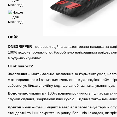
Опис
ONEGRIPPER
- це революційна запатентована накидка на сиді
100% водонепроникністю. Розроблено найкращими райдерами 
в будь-яких умовах.
Особливості:
Зчеплення
– максимальне зчеплення за будь-яких умов, навіть
між надлишковим і занизьким зчепленням дає водієві неймовірн
забезпечує більш спокійну їзду, що запобігає накачування рук.
Водонепроникність
- 100% водонепроникність під час катанн
служби сидіння, зберігаючи піну сухою. Сидіння також неймові
Довговічний
– суміш міцних матеріалів забезпечує термін слу
стандартні та інші покриття на ринку. Без швів і складок, які трі