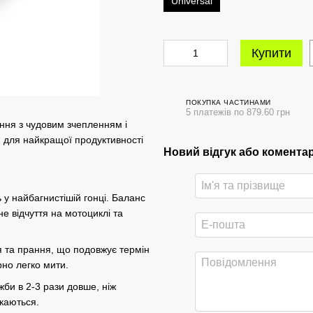
Universal
Купити
ПОКУПКА ЧАСТИНАМИ
5 платежів по 879.60 грн
ння з чудовим зчепленням і
для найкращої продуктивності
Новий відгук або комента
 у найбагнистішій гонці. Баланс
е відчуття на мотоциклі та
я та прання, що подовжує термін
рно легко мити.
жби в 2-3 рази довше, ніж
скаються.