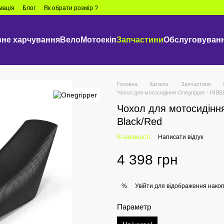
мація
Блог
Як обрати розмір ?
не харчування
Вело
Мотоекіп
Запчастини
Обслуговуван
Головна
Каталог
Запчастини
Чохол для мотосидіння Onegripper - RIBB
Чохол для мотосидіння
Black/Red
В наявності
Написати відгук
4 398 грн
Увійти
для відображення накоп
%
Параметр