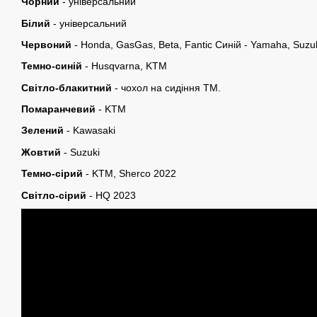
Чорний
- універсальний
Білий
- універсальний
Червоний
- Honda, GasGas, Beta, Fantic Синій - Yamaha, Suzuk
Темно-синій
- Husqvarna, KTM
Світло-блакитний
- чохол на сидіння ТМ.
Помаранчевий
- KTM
Зелений
- Kawasaki
Жовтий
- Suzuki
Темно-сірий
- KTM, Sherco 2022
Світло-сірий
- HQ 2023